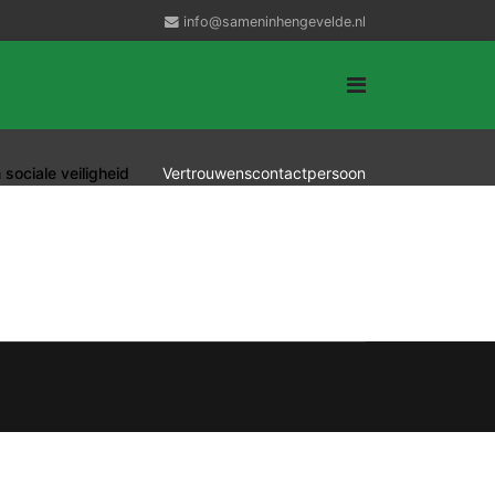
info@sameninhengevelde.nl
 sociale veiligheid
Vertrouwenscontactpersoon